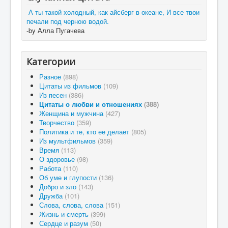
А ты такой холодный, как айсберг в океане, И все твои
печали под черною водой.
-by Алла Пугачева
Категории
Разное
(898)
Цитаты из фильмов
(109)
Из песен
(386)
Цитаты о любви и отношениях
(388)
Женщина и мужчина
(427)
Творчество
(359)
Политика и те, кто ее делает
(805)
Из мультфильмов
(359)
Время
(113)
О здоровье
(98)
Работа
(110)
Об уме и глупости
(136)
Добро и зло
(143)
Дружба
(101)
Слова, слова, слова
(151)
Жизнь и смерть
(399)
Сердце и разум
(50)