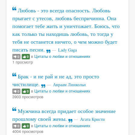
Любовь - это всегда опасность. Любовь
прыгает с утесов, любовь беспричинна. Она
помогает тебе жить и уничтожает. Боюсь, что
как только ты находишь любовь, то тогда у
тебя не останется ничего, о чем можно будет
писать песни.
Lady Gaga
в
Цитаты о любви и отношениях
0
0
1 просмотр
Брак - и не рай и не ад, это просто
чистилище.
Авраам Линкольн
в
Цитаты о любви и отношениях
0
0
3903 просмотров
Мужчина всегда придает особое значение
прошлому своей жены.
Агата Кристи
в
Цитаты о любви и отношениях
0
0
4004 просмотров