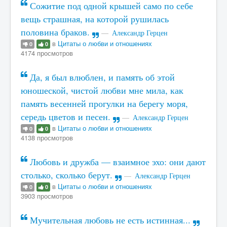
Сожитие под одной крышей само по себе
вещь страшная, на которой рушилась
половина браков.
Александр Герцен
в
Цитаты о любви и отношениях
0
0
4174 просмотров
Да, я был влюблен, и память об этой
юношеской, чистой любви мне мила, как
память весенней прогулки на берегу моря,
середь цветов и песен.
Александр Герцен
в
Цитаты о любви и отношениях
0
0
4138 просмотров
Любовь и дружба — взаимное эхо: они дают
столько, сколько берут.
Александр Герцен
в
Цитаты о любви и отношениях
0
0
3903 просмотров
Мучительная любовь не есть истинная...