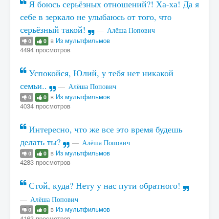
Я боюсь серьёзных отношений?! Ха-ха! Да я
себе в зеркало не улыбаюсь от того, что
серьёзный такой!
Алёша Попович
в
Из мультфильмов
0
0
4494 просмотров
Успокойся, Юлий, у тебя нет никакой
семьи..
Алёша Попович
в
Из мультфильмов
0
0
4034 просмотров
Интересно, что же все это время будешь
делать ты?
Алёша Попович
в
Из мультфильмов
0
0
4283 просмотров
Стой, куда? Нету у нас пути обратного!
Алёша Попович
в
Из мультфильмов
0
0
4163 просмотров