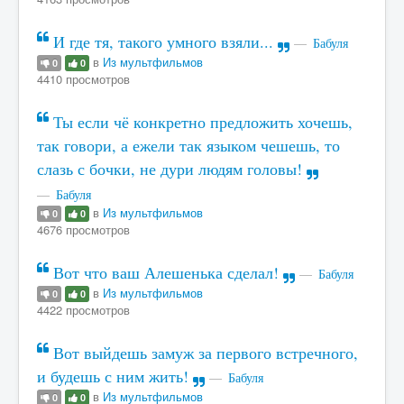
И где тя, такого умного взяли...
Бабуля
в
Из мультфильмов
0
0
4410 просмотров
Ты если чё конкретно предложить хочешь,
так говори, а ежели так языком чешешь, то
слазь с бочки, не дури людям головы!
Бабуля
в
Из мультфильмов
0
0
4676 просмотров
Вот что ваш Алешенька сделал!
Бабуля
в
Из мультфильмов
0
0
4422 просмотров
Вот выйдешь замуж за первого встречного,
и будешь с ним жить!
Бабуля
в
Из мультфильмов
0
0