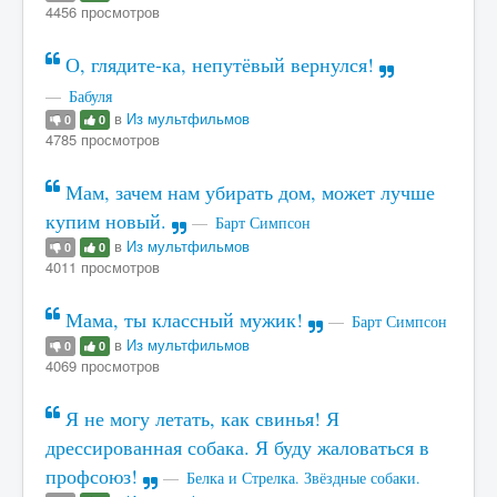
4456 просмотров
О, глядите-ка, непутёвый вернулся!
Бабуля
в
Из мультфильмов
0
0
4785 просмотров
Мам, зачем нам убирать дом, может лучше
купим новый.
Барт Симпсон
в
Из мультфильмов
0
0
4011 просмотров
Мама, ты классный мужик!
Барт Симпсон
в
Из мультфильмов
0
0
4069 просмотров
Я не могу летать, как свинья! Я
дрессированная собака. Я буду жаловаться в
профсоюз!
Белка и Стрелка. Звёздные собаки.