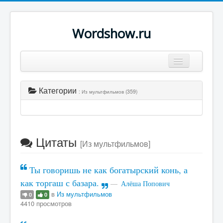
Wordshow.ru
Цитаты
Категории
: Из мультфильмов (359)
Популярные цитаты
Авторы
Поиск
Цитаты
[Из мультфильмов]
Ты говоришь не как богатырский конь, а
как торгаш с базара.
Алёша Попович
в
Из мультфильмов
0
0
4410 просмотров