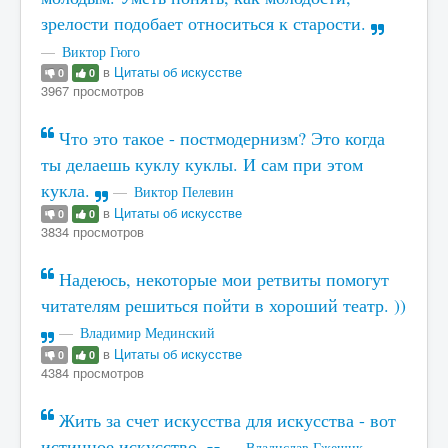
зрелости подобает относиться к старости.
Виктор Гюго
в
Цитаты об искусстве
0
0
3967 просмотров
Что это такое - постмодернизм? Это когда
ты делаешь куклу куклы. И сам при этом
кукла.
Виктор Пелевин
в
Цитаты об искусстве
0
0
3834 просмотров
Надеюсь, некоторые мои ретвиты помогут
читателям решиться пойти в хороший театр. ))
Владимир Мединский
в
Цитаты об искусстве
0
0
4384 просмотров
Жить за счет искусства для искусства - вот
истинное искусство.
Владислав Гжещик