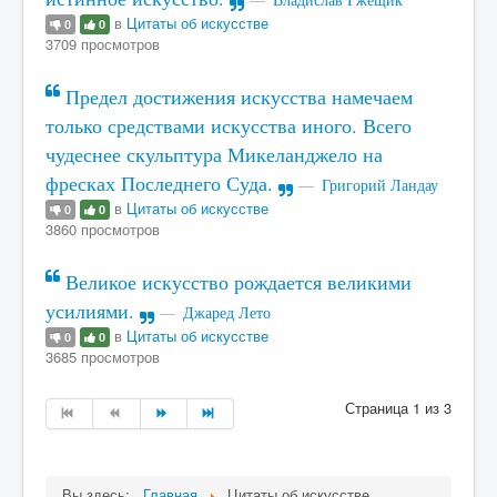
в
Цитаты об искусстве
0
0
3709 просмотров
Предел достижения искусства намечаем
только средствами искусства иного. Всего
чудеснее скульптура Микеланджело на
фресках Последнего Суда.
Григорий Ландау
в
Цитаты об искусстве
0
0
3860 просмотров
Великое искусство рождается великими
усилиями.
Джаред Лето
в
Цитаты об искусстве
0
0
3685 просмотров
Страница 1 из 3
Вы здесь:
Главная
Цитаты об искусстве