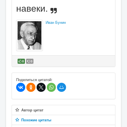
навеки.
Иван Бунин
0
0
В избранное
Поделиться цитатой:
Автор цитат
Похожие цитаты