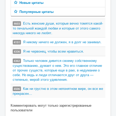
Новые цитаты
Популярные цитаты
Есть женские души, которые вечно томятся какой-
4603
то печальной жаждой любви и которые от этого самого
никогда никого не любят.
Я никому ничего не должен, я в долг не занимал.
4151
Я не червонец, чтобы всем нравиться.
4336
Только человек дивится своему собственному
4362
существованию, думает о нем. Это его главное отличие
от прочих существ, которые еще в раю, в недумании о
себе. Но ведь и люди отличаются друг от друга —
степенью, мерой этого удивления.
Как ни грустно в этом непонятном мире, он все же
4506
прекрасен…
Комментировать могут только зарегистрированные
пользователи