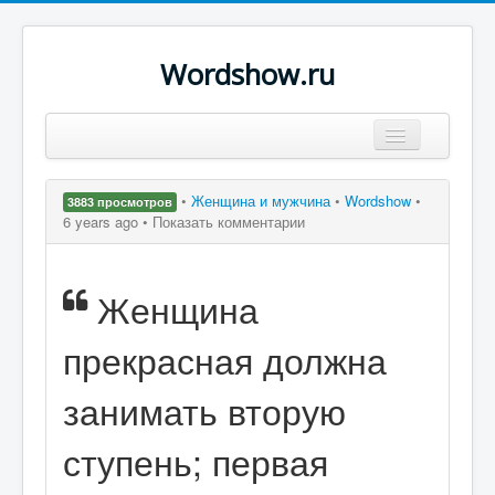
Wordshow.ru
Цитаты
•
Женщина и мужчина
•
Wordshow
•
3883 просмотров
Популярные цитаты
6 years ago •
Показать комментарии
Авторы
Женщина
Поиск
прекрасная должна
занимать вторую
ступень; первая