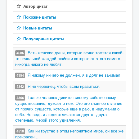
Автор цитат
Похожие цитаты
Новые цитаты
Популярные цитаты
Есть женские души, которые вечно томятся какой-
4606
то печальной жаждой любви и которые от этого самого
никогда никого не любят.
Я никому ничего не должен, я в долг не занимал.
4154
Я не червонец, чтобы всем нравиться.
4342
Только человек дивится своему собственному
4366
существованию, думает о нем. Это его главное отличие
от прочих существ, которые еще в раю, в недумании о
себе. Но ведь и люди отличаются друг от друга —
степенью, мерой этого удивления.
Как ни грустно в этом непонятном мире, он все же
4510
прекрасен…