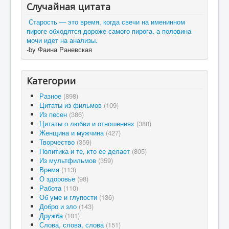
Случайная цитата
Старость — это время, когда свечи на именинном
пироге обходятся дороже самого пирога, а половина
мочи идет на анализы.
-by Фаина Раневская
Категории
Разное
(898)
Цитаты из фильмов
(109)
Из песен
(386)
Цитаты о любви и отношениях
(388)
Женщина и мужчина
(427)
Творчество
(359)
Политика и те, кто ее делает
(805)
Из мультфильмов
(359)
Время
(113)
О здоровье
(98)
Работа
(110)
Об уме и глупости
(136)
Добро и зло
(143)
Дружба
(101)
Слова, слова, слова
(151)