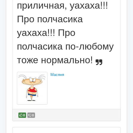
приличная, уахаха!!!
Про полчасика
уахаха!!! Про
полчасика по-любому
тоже нормально!
Масяня
0
0
В избранное