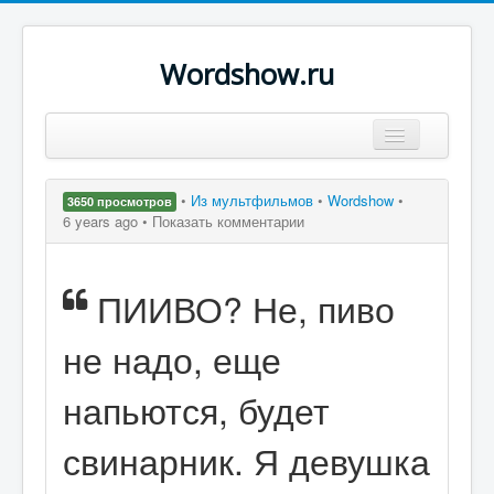
Wordshow.ru
Цитаты
•
Из мультфильмов
•
Wordshow
•
3650 просмотров
Популярные цитаты
6 years ago •
Показать комментарии
Авторы
ПИИВО? Не, пиво
Поиск
не надо, еще
напьются, будет
свинарник. Я девушка