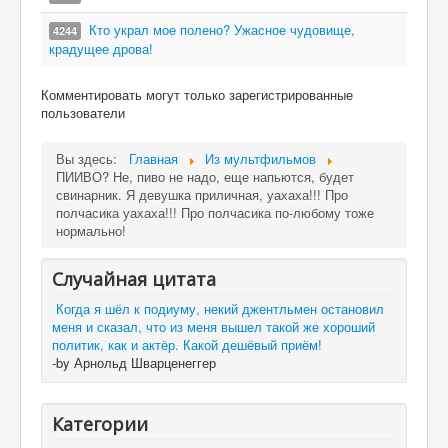
Кто украл мое полено? Ужасное чудовище,
4244
крадущее дрова!
Комментировать могут только зарегистрированные
пользователи
Вы здесь:
Главная
Из мультфильмов
ПИИВО? Не, пиво не надо, еще напьются, будет
свинарник. Я девушка приличная, уахаха!!! Про
полчасика уахаха!!! Про полчасика по-любому тоже
нормально!
Случайная цитата
Когда я шёл к подиуму, некий джентльмен остановил
меня и сказал, что из меня вышел такой же хороший
политик, как и актёр. Какой дешёвый приём!
-by Арнольд Шварценеггер
Категории