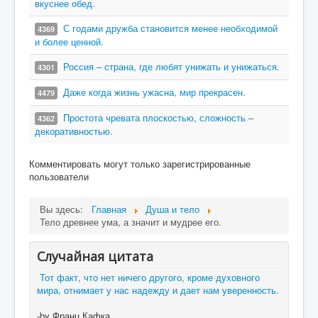
вкуснее обед.
С годами дружба становится менее необходимой
4369
и более ценной.
Россия – страна, где любят унижать и унижаться.
4301
Даже когда жизнь ужасна, мир прекрасен.
4479
Простота чревата плоскостью, сложность –
4362
декоративностью.
Комментировать могут только зарегистрированные
пользователи
Вы здесь:
Главная
Душа и тело
Тело древнее ума, а значит и мудрее его.
Случайная цитата
Тот факт, что нет ничего другого, кроме духовного
мира, отнимает у нас надежду и дает нам уверенность.
-by Франц Кафка