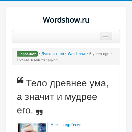
Wordshow.ru
Цитаты
•
Душа и тело
•
Wordshow
•
6 years ago •
1 просмотр
Популярные цитаты
Показать комментарии
Авторы
Тело древнее ума,
Поиск
а значит и мудрее
его.
Александр Генис