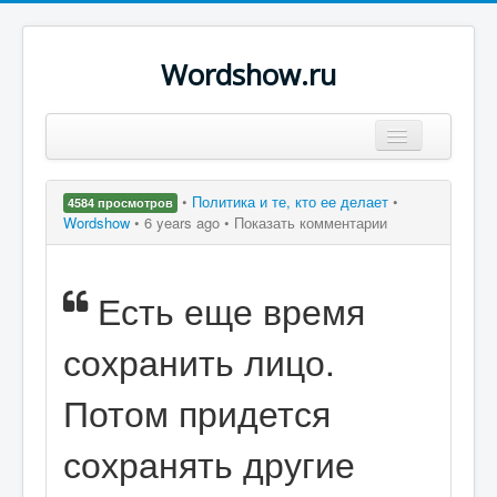
Wordshow.ru
Цитаты
•
Политика и те, кто ее делает
•
4584 просмотров
Популярные цитаты
Wordshow
•
6 years ago •
Показать комментарии
Авторы
Есть еще время
Поиск
сохранить лицо.
Потом придется
сохранять другие