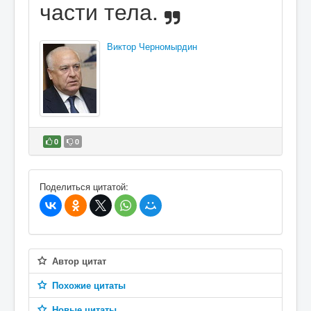
части тела.
Виктор Черномырдин
0
0
В избранное
Поделиться цитатой:
Автор цитат
Похожие цитаты
Новые цитаты