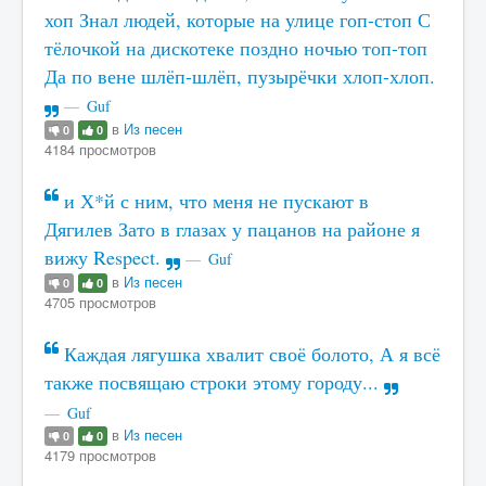
хоп Знал людей, которые на улице гоп-стоп С
тёлочкой на дискотеке поздно ночью топ-топ
Да по вене шлёп-шлёп, пузырёчки хлоп-хлоп.
Guf
в
Из песен
0
0
4184 просмотров
и Х*й с ним, что меня не пускают в
Дягилев Зато в глазах у пацанов на районе я
вижу Respect.
Guf
в
Из песен
0
0
4705 просмотров
Каждая лягушка хвалит своё болото, А я всё
также посвящаю строки этому городу...
Guf
в
Из песен
0
0
4179 просмотров