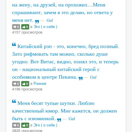
на жену, на друзей, на прохожих…Меня
спрашивают, зачем я это делаю, но ответа у
меня нет.
Guf
в
Эго ( о себе )
0
0
4157 просмотров
Китайский рэп - это, конечно, бред полный.
Зато рифмовать там можно, сколько душе
угодно. Вот Витас, видно, понял это, и теперь
он - национальный китайский герой с
особняком в центре Пекина.
Guf
в
Разное
0
0
4196 просмотров
Меня бесят тупые шутки. Люблю
качественный юмор. Мне кажется, он должен
быть с изюминкой.
Guf
в
Эго ( о себе )
0
0
3835 просмотров