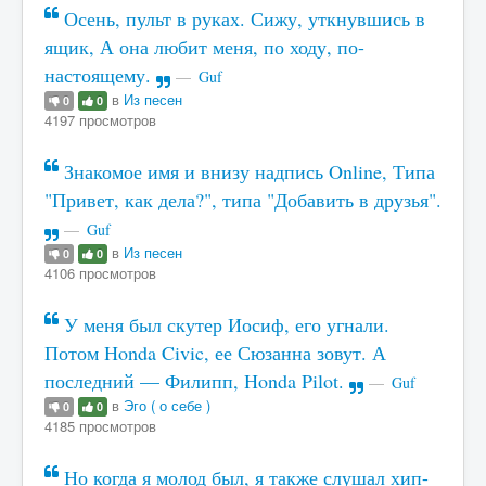
Осень, пульт в руках. Сижу, уткнувшись в
ящик, А она любит меня, по ходу, по-
настоящему.
Guf
в
Из песен
0
0
4197 просмотров
Знакомое имя и внизу надпись Online, Типа
"Привет, как дела?", типа "Добавить в друзья".
Guf
в
Из песен
0
0
4106 просмотров
У меня был скутер Иосиф, его угнали.
Потом Honda Civic, ее Сюзанна зовут. А
последний — Филипп, Honda Pilot.
Guf
в
Эго ( о себе )
0
0
4185 просмотров
Но когда я молод был, я также слушал хип-