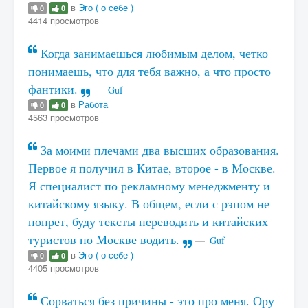
в
Эго ( о себе )
0
0
4414 просмотров
Когда занимаешься любимым делом, четко
понимаешь, что для тебя важно, а что просто
фантики.
Guf
в
Работа
0
0
4563 просмотров
За моими плечами два высших образования.
Первое я получил в Китае, второе - в Москве.
Я специалист по рекламному менеджменту и
китайскому языку. В общем, если с рэпом не
попрет, буду тексты переводить и китайских
туристов по Москве водить.
Guf
в
Эго ( о себе )
0
0
4405 просмотров
Сорваться без причины - это про меня. Ору