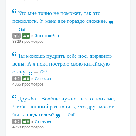
Кто мне точно не поможет, так это
психологи. У меня все гораздо сложнее.
Guf
в
Эго ( о себе )
0
0
3829 просмотров
Ты можешь пудрить себе нос, дырявить
вены. А я пока построю свою китайскую
стену.
Guf
в
Из песен
0
0
4365 просмотров
Дружба…Вообще нужно ли это понятие,
Чтобы лишний раз понять, что друг может
быть предателем?
Guf
в
Из песен
0
0
4258 просмотров