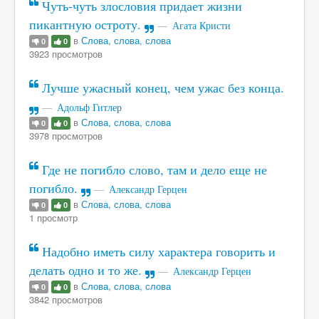
Чуть-чуть злословия придает жизни
пикантную остроту.
Агата Кристи
в
Слова, слова, слова
0
0
3923 просмотров
Лучше ужасный конец, чем ужас без конца.
Адольф Гитлер
в
Слова, слова, слова
0
0
3978 просмотров
Где не погибло слово, там и дело еще не
погибло.
Александр Герцен
в
Слова, слова, слова
0
0
1 просмотр
Надобно иметь силу характера говорить и
делать одно и то же.
Александр Герцен
в
Слова, слова, слова
0
0
3842 просмотров