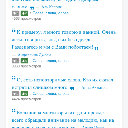
словом.
Аль Капоне
в
Слова, слова, слова
0
0
4563 просмотров
К примеру, я много говорю в ванной. Очень
легко говорить, когда вы без одежды.
Разденьтесь и мы с Вами поболтаем!
Анджелина Джоли
в
Слова, слова, слова
0
0
3860 просмотров
О, есть неповторимые слова, Кто их сказал -
истратил слишком много.
Анна Ахматова
в
Слова, слова, слова
0
0
4424 просмотров
Большие композиторы всегда и прежде
всего обращали внимание на мелодию, как на
ведущее начало в музыке.
Антон Чехов