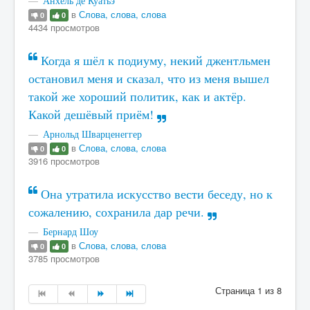
Анхель де Куатьэ
в
Слова, слова, слова
0
0
4434 просмотров
Когда я шёл к подиуму, некий джентльмен
остановил меня и сказал, что из меня вышел
такой же хороший политик, как и актёр.
Какой дешёвый приём!
Арнольд Шварценеггер
в
Слова, слова, слова
0
0
3916 просмотров
Она утратила искусство вести беседу, но к
сожалению, сохранила дар речи.
Бернард Шоу
в
Слова, слова, слова
0
0
3785 просмотров
Страница 1 из 8