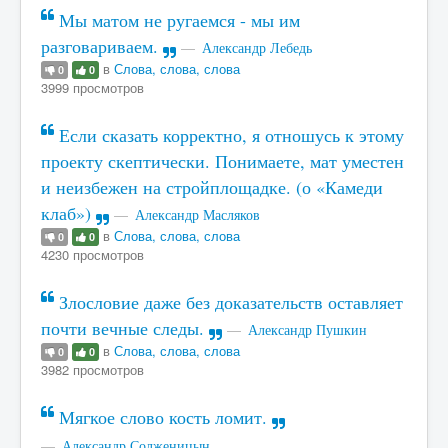
Мы матом не ругаемся - мы им
разговариваем.
Александр Лебедь
в
Слова, слова, слова
0
0
3999 просмотров
Если сказать корректно, я отношусь к этому
проекту скептически. Понимаете, мат уместен
и неизбежен на стройплощадке. (о «Камеди
клаб»)
Александр Масляков
в
Слова, слова, слова
0
0
4230 просмотров
Злословие даже без доказательств оставляет
почти вечные следы.
Александр Пушкин
в
Слова, слова, слова
0
0
3982 просмотров
Мягкое слово кость ломит.
Александр Солженицын