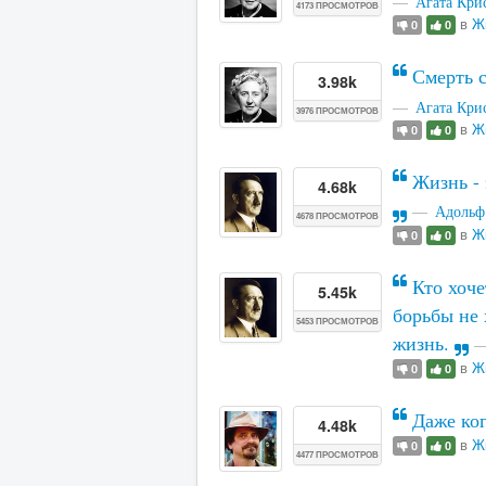
Агата Кри
4173 ПРОСМОТРОВ
в
Ж
0
0
Смерть с
3.98k
Агата Кри
3976 ПРОСМОТРОВ
в
Ж
0
0
Жизнь - 
4.68k
Адольф
4678 ПРОСМОТРОВ
в
Ж
0
0
Кто хоче
5.45k
борьбы не 
5453 ПРОСМОТРОВ
жизнь.
в
Ж
0
0
Даже ког
4.48k
в
Ж
0
0
4477 ПРОСМОТРОВ