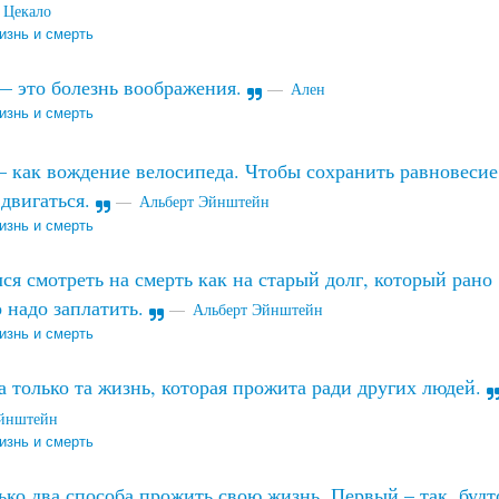
 Цекало
изнь и смерть
 это болезнь воображения.
Ален
изнь и смерть
как вождение велосипеда. Чтобы сохранить равновесие
двигаться.
Альберт Эйнштейн
изнь и смерть
ся смотреть на смерть как на старый долг, который рано
 надо заплатить.
Альберт Эйнштейн
изнь и смерть
 только та жизнь, которая прожита ради других людей.
Эйнштейн
изнь и смерть
ько два способа прожить свою жизнь. Первый – так, будт