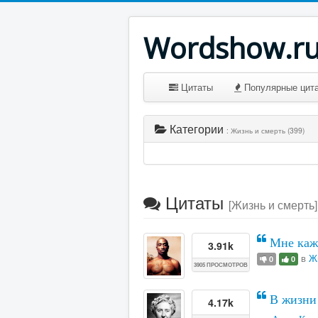
Wordshow.r
Цитаты
Популярные цит
Категории
: Жизнь и смерть (399)
Цитаты
[Жизнь и смерть]
Мне каже
3.91k
в
Ж
0
0
3905 ПРОСМОТРОВ
В жизни 
4.17k