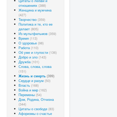
Цитаты о любви и
отношениях
(388)
Женщина и мужчина
(427)
Творчество
(359)
Политика и те, кто ее
делает
(805)
Из мультфильмов
(359)
Время
(113)
О здоровье
(98)
Работа
(110)
Об уме и глупости
(136)
Добро и зло
(143)
Дружба
(101)
Слова, слова, слова
(151)
Жизнь и смерть
(399)
Сердце и разум
(50)
Власть
(168)
Война и мир
(162)
Перемены
(54)
Дом, Родина, Отчизна
(344)
Цитаты о свободе
(83)
Афоризмы о счастье