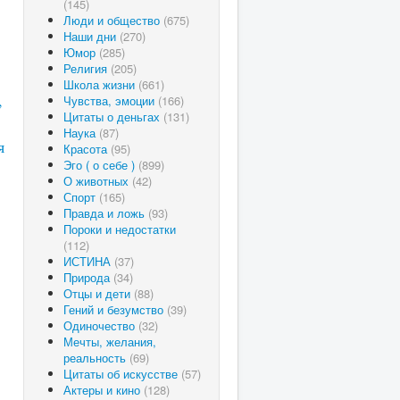
(145)
Люди и общество
(675)
Наши дни
(270)
Юмор
(285)
Религия
(205)
Школа жизни
(661)
,
Чувства, эмоции
(166)
Цитаты о деньгах
(131)
Наука
(87)
я
Красота
(95)
Эго ( о себе )
(899)
О животных
(42)
Спорт
(165)
Правда и ложь
(93)
Пороки и недостатки
(112)
ИСТИНА
(37)
Природа
(34)
Отцы и дети
(88)
Гений и безумство
(39)
Одиночество
(32)
Мечты, желания,
реальность
(69)
Цитаты об искусстве
(57)
Актеры и кино
(128)