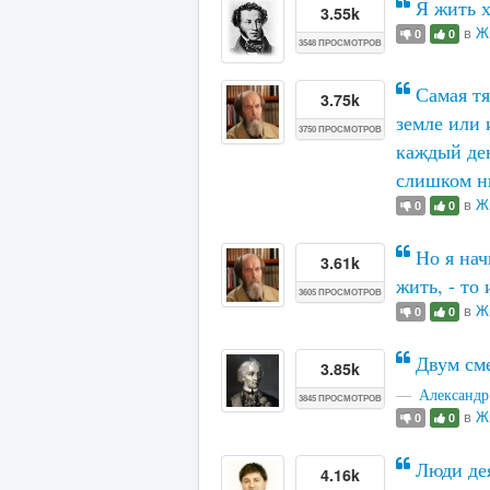
Я жить х
3.55k
в
Ж
0
0
3548 ПРОСМОТРОВ
Самая тяж
3.75k
земле или 
3750 ПРОСМОТРОВ
каждый ден
слишком н
в
Ж
0
0
Но я нач
3.61k
жить, - то
3605 ПРОСМОТРОВ
в
Ж
0
0
Двум сме
3.85k
Александр
3845 ПРОСМОТРОВ
в
Ж
0
0
Люди дея
4.16k