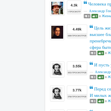
Человека пр
4.3k
Александр Ге
1 ПРОСМОТР
в
Жизнь
0
0
Цель жиз
4.49k
высшее бла
4489 ПРОСМОТРОВ
пренебречь
сфера быти
в
Ж
0
0
И пусть 
3.55k
Александ
3553 ПРОСМОТРОВ
в
Ж
0
0
Перед со
3.77k
И милых ж
3768 ПРОСМОТРОВ
в
Ж
0
0