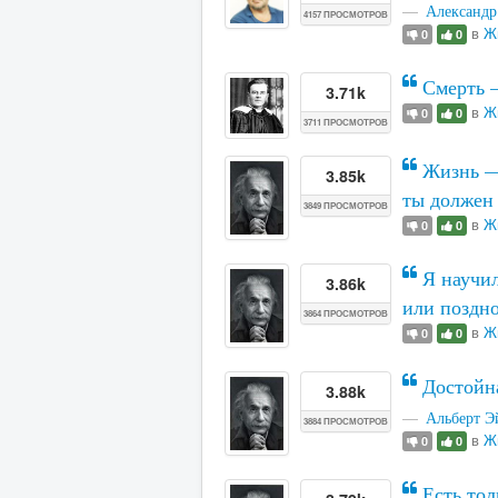
Александр
4157 ПРОСМОТРОВ
в
Ж
0
0
Смерть —
3.71k
в
Ж
0
0
3711 ПРОСМОТРОВ
Жизнь — 
3.85k
ты должен 
3849 ПРОСМОТРОВ
в
Ж
0
0
Я научил
3.86k
или поздно
3864 ПРОСМОТРОВ
в
Ж
0
0
Достойна
3.88k
Альберт 
3884 ПРОСМОТРОВ
в
Ж
0
0
Есть тол