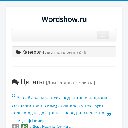
Wordshow.ru
Цитаты
Категории
: Дом, Родина, Отчизна (344)
Популярные цитаты
Авторы
Поиск
Цитаты
[Дом, Родина, Отчизна]
За себя же и за всех подлинных национал-
социалистов я скажу: для нас существует
только одна доктрина - народ и отечество.
Адольф Гитлер
в
Дом, Родина, Отчизна
0
0