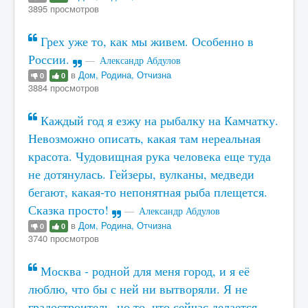
3895 просмотров
Грех уже то, как мы живем. Особенно в
России.
Александр Абдулов
в
Дом, Родина, Отчизна
0
0
3884 просмотров
Каждый год я езжу на рыбалку на Камчатку.
Невозможно описать, какая там нереальная
красота. Чудовищная рука человека еще туда
не дотянулась. Гейзеры, вулканы, медведи
бегают, какая-то непонятная рыба плещется.
Сказка просто!
Александр Абдулов
в
Дом, Родина, Отчизна
0
0
3740 просмотров
Москва - родной для меня город, и я её
люблю, что бы с ней ни вытворяли. Я не
градостроитель, но то, что сейчас делается,