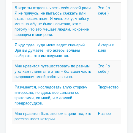
В игре ты отдаешь часть себя своей роли.
Эго ( о
Я не прячусь, не пытаюсь сбежать или
себе )
стать незаметным. Я лишь хочу, чтобы у
меня на лбу не было написано, кто я,
потому что это мешает людям, искренне
верящим в мои роли.
Я иду туда, куда меня ведет сценарий.
Актеры и
Зря вы думаете, что актеры вольны
кино
выбирать, что им вздумается.
Мне нравится путешествовать по разным
Эго ( о
уголкам планеты, в этом – большая часть
себе )
очарования моей работы в кино.
Разумеется, исследовать злую сторону
Творчество
интересно, но здесь все связано со
зрителями, со мной, и с ломкой
предрассудков.
Мне нравится быть звеном в цепи тех, кто
Разное
рассказывает истории.