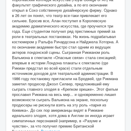
факультет графического дизайна, а по его окончании
открыл в Сохо собственную дизайнерскую фирму. Однако
в 26 лет он понял, что театр все-таки привлекает его
сильнее. Бросив все, Алан поступил в Королевскую
академию драматического искусства, где проучился три
года. Еще студентом получил ряд престижных премий за
роли в театральных постановках. На жизнь подрабатывал
костюмером у Ральфа Ричардсона и Найджела Хоторна. А
по окончании академии быстро стал одним из ведущих
актеров лондонской сцены. Сыгранная Рикманом роль
Вальмона в спектакле «Опасные связи» стала сенсацией;
впервые в истории Лондона плакаты к спектаклю (где
Рикман предстал во всей красе) стали отдельным
источником доходов для театральной администрации. В
1986 году постановку пригласили на Бродвей, где Рикмана
заметил продюсер Джоэл Силвер, предложивший ему
сыграть главного злодея в «Крепком орешке». Этот фильм
прославил Рикмана на весь мир... и одновременно лишил
возможности сыграть Вальмона на экране, поскольку
продюсеры не рискнули взять на эту роль «парня из
боевика». До сих пор американцы видят в Рикмане
идеального злодея, хотя дома в Англии он иногда играет
симпатичных персонажей (например, в «Разуме и
чувстве», за что получил премию Британской