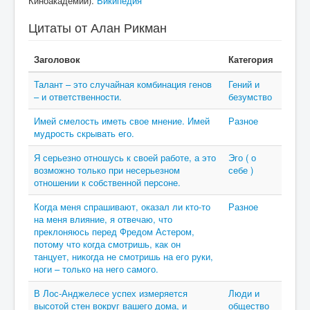
Киноакадемии).
Википедия
Цитаты от Алан Рикман
Заголовок
Категория
Талант – это случайная комбинация генов
Гений и
– и ответственности.
безумство
Имей смелость иметь свое мнение. Имей
Разное
мудрость скрывать его.
Я серьезно отношусь к своей работе, а это
Эго ( о
возможно только при несерьезном
себе )
отношении к собственной персоне.
Когда меня спрашивают, оказал ли кто-то
Разное
на меня влияние, я отвечаю, что
преклоняюсь перед Фредом Астером,
потому что когда смотришь, как он
танцует, никогда не смотришь на его руки,
ноги – только на него самого.
В Лос-Анджелесе успех измеряется
Люди и
высотой стен вокруг вашего дома, и
общество