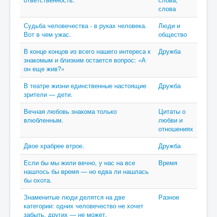
слова
Судьба человечества - в руках человека.
Люди и
Вот в чем ужас.
общество
В конце концов из всего нашего интереса к
Дружба
знакомым и близким остается вопрос: «А
он еще жив?»
В театре жизни единственные настоящие
Дружба
зрители — дети.
Вечная любовь знакома только
Цитаты о
влюбленным.
любви и
отношениях
Двое храбрее втрое.
Дружба
Если бы мы жили вечно, у нас на все
Время
нашлось бы время — но едва ли нашлась
бы охота.
Знаменитые люди делятся на две
Разное
категории: одних человечество не хочет
забыть, других — не может.