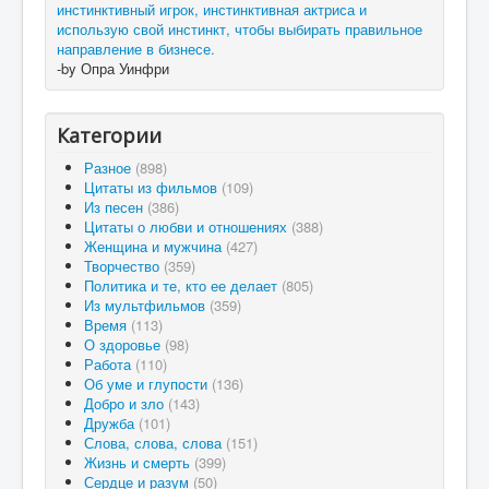
инстинктивный игрок, инстинктивная актриса и
использую свой инстинкт, чтобы выбирать правильное
направление в бизнесе.
-by Опра Уинфри
Категории
Разное
(898)
Цитаты из фильмов
(109)
Из песен
(386)
Цитаты о любви и отношениях
(388)
Женщина и мужчина
(427)
Творчество
(359)
Политика и те, кто ее делает
(805)
Из мультфильмов
(359)
Время
(113)
О здоровье
(98)
Работа
(110)
Об уме и глупости
(136)
Добро и зло
(143)
Дружба
(101)
Слова, слова, слова
(151)
Жизнь и смерть
(399)
Сердце и разум
(50)