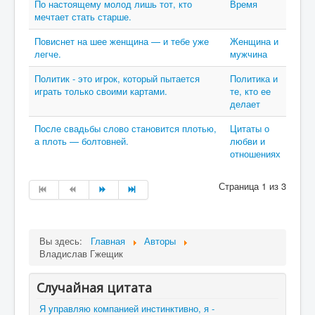
По настоящему молод лишь тот, кто
Время
мечтает стать старше.
Повиснет на шее женщина — и тебе уже
Женщина и
легче.
мужчина
Политик - это игрок, который пытается
Политика и
играть только своими картами.
те, кто ее
делает
После свадьбы слово становится плотью,
Цитаты о
а плоть — болтовней.
любви и
отношениях
Страница 1 из 3
Вы здесь:
Главная
Авторы
Владислав Гжещик
Случайная цитата
Я управляю компанией инстинктивно, я -