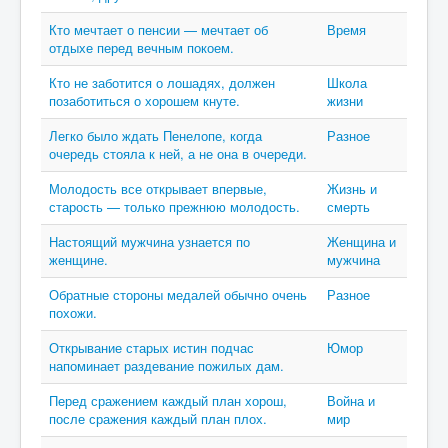
Кто мечтает о пенсии — мечтает об
Время
отдыхе перед вечным покоем.
Кто не заботится о лошадях, должен
Школа
позаботиться о хорошем кнуте.
жизни
Легко было ждать Пенелопе, когда
Разное
очередь стояла к ней, а не она в очереди.
Молодость все открывает впервые,
Жизнь и
старость — только прежнюю молодость.
смерть
Настоящий мужчина узнается по
Женщина и
женщине.
мужчина
Обратные стороны медалей обычно очень
Разное
похожи.
Открывание старых истин подчас
Юмор
напоминает раздевание пожилых дам.
Перед сражением каждый план хорош,
Война и
после сражения каждый план плох.
мир